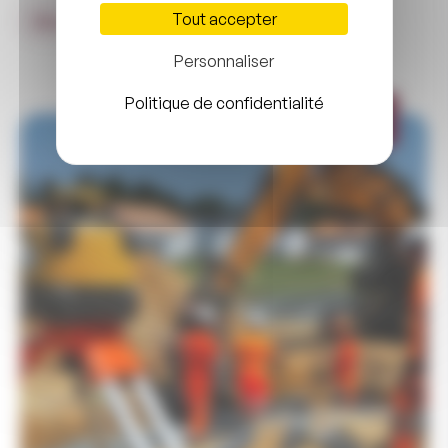
Tout accepter
Découvrir
Nous rejoindre
Personnaliser
Politique de confidentialité